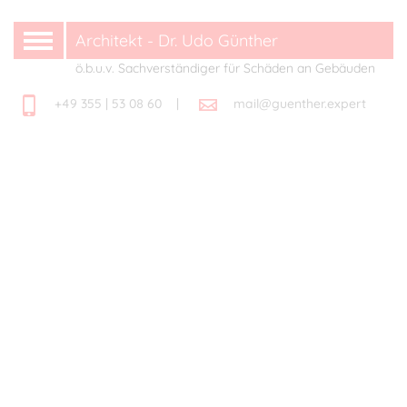
Architekt - Dr. Udo Günther
ö.b.u.v. Sachverständiger für Schäden an Gebäuden
+49 355 | 53 08 60 |
mail@guenther.expert